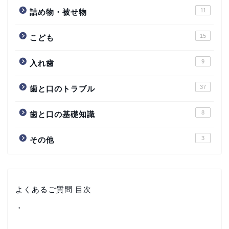
11
詰め物・被せ物
15
こども
9
入れ歯
37
歯と口のトラブル
8
歯と口の基礎知識
3
その他
よくあるご質問 目次
・