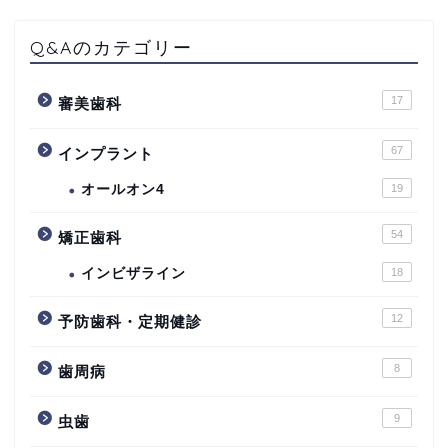
Q&Aのカテゴリー
17
審美歯科
67
インプラント
オールオン4
19
54
矯正歯科
インビザライン
18
12
予防歯科・定期健診
8
歯周病
9
虫歯