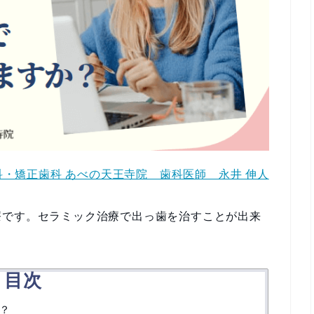
・矯正歯科 あべの天王寺院 歯科医師 永井 伸人
療です。セラミック治療で出っ歯を治すことが出来
目次
？