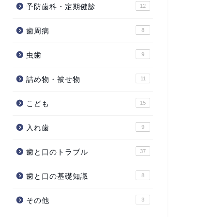
予防歯科・定期健診
12
歯周病
8
虫歯
9
詰め物・被せ物
11
こども
15
入れ歯
9
歯と口のトラブル
37
歯と口の基礎知識
8
その他
3