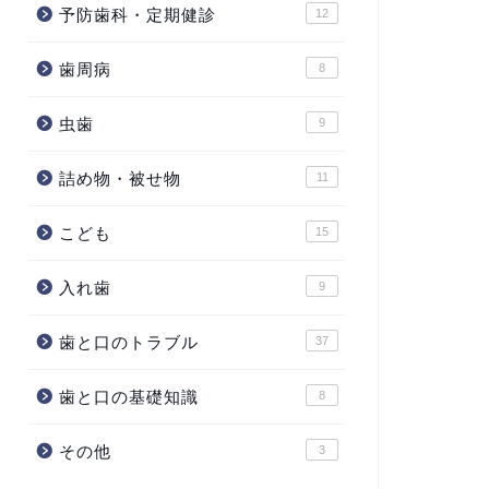
予防歯科・定期健診
12
歯周病
8
虫歯
9
詰め物・被せ物
11
こども
15
入れ歯
9
歯と口のトラブル
37
歯と口の基礎知識
8
その他
3