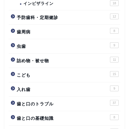
インビザライン
18
12
予防歯科・定期健診
8
歯周病
9
虫歯
11
詰め物・被せ物
15
こども
9
入れ歯
37
歯と口のトラブル
8
歯と口の基礎知識