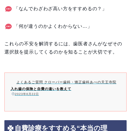
「なんでわざわざ高い方をすすめるの？」
「何が違うのかよくわからない…」
これらの不安を解消するには、歯医者さんがなぜその
選択肢を提示してくるのかを知ることが大切です。
よくあるご質問 クローバー歯科・矯正歯科あべの天王寺院
入れ歯の保険と自費の違いを教えて
️
2023年6月22日
自費診療をすすめる“本当の理