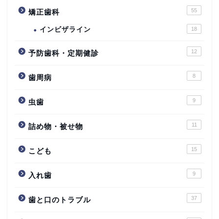
55
矯正歯科
インビザライン
18
12
予防歯科・定期健診
8
歯周病
9
虫歯
11
詰め物・被せ物
15
こども
9
入れ歯
37
歯と口のトラブル