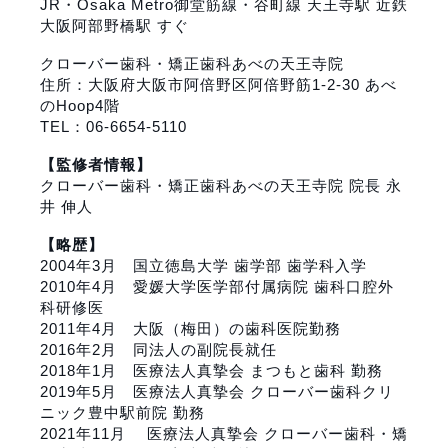
JR・Osaka Metro御堂筋線・谷町線 天王寺駅 近鉄
大阪阿部野橋駅 すぐ
クローバー歯科・矯正歯科あべの天王寺院
住所：大阪府大阪市阿倍野区阿倍野筋1-2-30 あべ
のHoop4階
TEL：06-6654-5110
【監修者情報】
クローバー歯科・矯正歯科あべの天王寺院 院長 永
井 伸人
【略歴】
2004年3月
国立徳島大学 歯学部
歯学科入学
2010年4月
愛媛大学医学部付属病院
歯科口腔外
科研修医
2011年4月 大阪（梅田）の歯科医院勤務
2016年2月 同法人の副院長就任
2018年1月
医療法人真摯会 まつもと歯科
勤務
2019年5月
医療法人真摯会 クローバー歯科クリ
ニック豊中駅前院
勤務
2021年11月
医療法人真摯会 クローバー歯科・矯