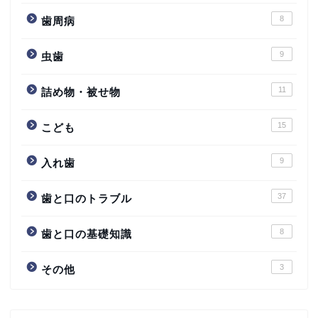
8
歯周病
9
虫歯
11
詰め物・被せ物
15
こども
9
入れ歯
37
歯と口のトラブル
8
歯と口の基礎知識
3
その他