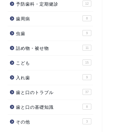
予防歯科・定期健診
12
歯周病
8
虫歯
9
詰め物・被せ物
11
こども
15
入れ歯
9
歯と口のトラブル
37
歯と口の基礎知識
8
その他
3