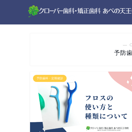
― 
予防
予防歯科・定期健診