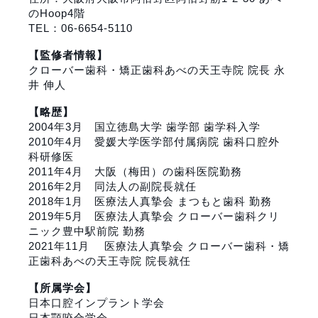
のHoop4階
TEL：06-6654-5110
【監修者情報】
クローバー歯科・矯正歯科あべの天王寺院 院長 永
井 伸人
【略歴】
2004年3月
国立徳島大学 歯学部
歯学科入学
2010年4月
愛媛大学医学部付属病院
歯科口腔外
科研修医
2011年4月 大阪（梅田）の歯科医院勤務
2016年2月 同法人の副院長就任
2018年1月
医療法人真摯会 まつもと歯科
勤務
2019年5月
医療法人真摯会 クローバー歯科クリ
ニック豊中駅前院
勤務
2021年11月
医療法人真摯会 クローバー歯科・矯
正歯科あべの天王寺院
院長就任
【所属学会】
日本口腔インプラント学会
日本顎咬合学会