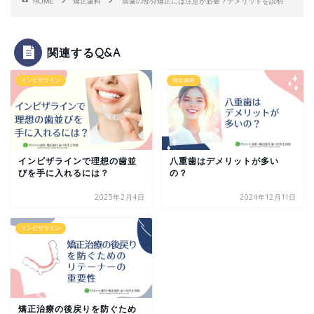
HOME
矯正歯科
前歯の部分矯正には注意が必要？デメリットを説明
関連するQ&A
インビザライン
矯正歯科
インビザラインで理想の歯並
八重歯はデメリットが多い
びを手に入れるには？
の？
2025年2月4日
2024年12月11日
インビザライン
矯正治療の後戻りを防ぐため