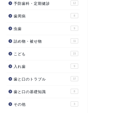
予防歯科・定期健診
12
歯周病
8
虫歯
9
詰め物・被せ物
11
こども
15
入れ歯
9
歯と口のトラブル
37
歯と口の基礎知識
8
その他
3