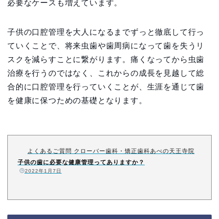
必要なケースも増えています。
子供の口腔管理を大人になるまでずっと徹底して行っ
ていくことで、将来虫歯や歯周病になって歯を失うリ
スクを減らすことに繋がります。痛くなってから虫歯
治療を行うのではなく、これからの成長を見越して総
合的に口腔管理を行っていくことが、生涯を通じて歯
を健康に保つための基礎となります。
よくあるご質問 クローバー歯科・矯正歯科あべの天王寺院
子供の歯に必要な健康管理ってありますか？
️
2022年1月7日