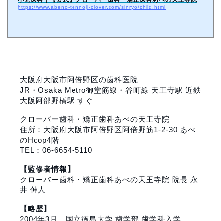
小児歯科｜【公式】クローバー歯科・矯正歯科あべの天王寺院
https://www.abeno-tennoji-clover.com/sinryo/child.html
大阪府大阪市阿倍野区の歯科医院
JR・Osaka Metro御堂筋線・谷町線 天王寺駅 近鉄
大阪阿部野橋駅 すぐ
クローバー歯科・矯正歯科あべの天王寺院
住所：大阪府大阪市阿倍野区阿倍野筋1-2-30 あべ
のHoop4階
TEL：06-6654-5110
【監修者情報】
クローバー歯科・矯正歯科あべの天王寺院 院長 永
井 伸人
【略歴】
2004年3月
国立徳島大学 歯学部
歯学科入学