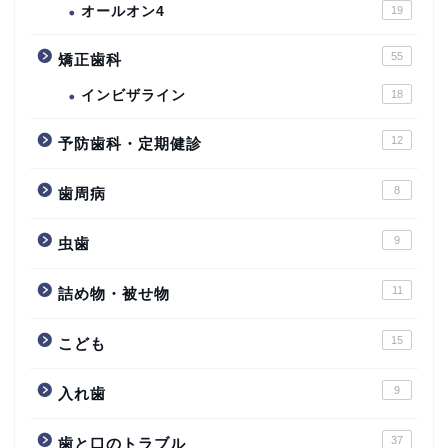
オールオン4
19
55
矯正歯科
インビザライン
18
12
予防歯科・定期健診
8
歯周病
9
虫歯
11
詰め物・被せ物
15
こども
9
入れ歯
37
歯と口のトラブル